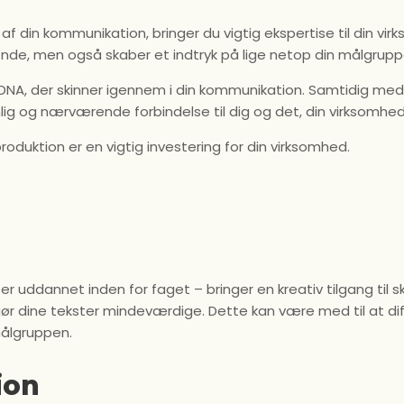
n af din kommunikation, bringer du vigtig ekspertise til din vi
ende, men også skaber et indtryk på lige netop din målgrup
s DNA, der skinner igennem i din kommunikation. Samtidig me
lig og nærværende forbindelse til dig og det, din virksomhed 
roduktion er en vigtig investering for din virksomhed.
r uddannet inden for faget – bringer en kreativ tilgang til s
ør dine tekster mindeværdige. Dette kan være med til at dif
ålgruppen.
ion