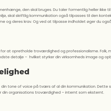
nhænge, den skal bruges. Du taler formentlig heller ikke til 
ø, skal skriftlig kommunikation også tilpasses til den kontek
me og deres krav. Og ved at tilpasse indholdet øger du også
 for at opretholde troværdighed og professionalisme. Folk, m
mindste detalje – hvilket styrker din virksomheds image og opb
elighed
nde din tone of voice på tværs af al din kommunikation. D
r din organisations troværdighed – internt som eksternt.