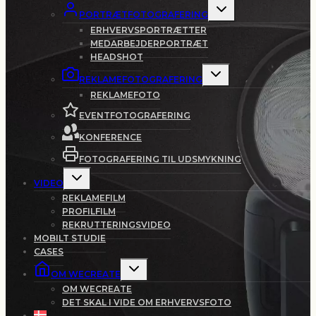
Skift
PORTRÆTFOTOGRAFERING
undermenu
ERHVERVSPORTRÆTTER
MEDARBEJDERPORTRÆT
HEADSHOT
Skift
REKLAMEFOTOGRAFERING
undermenu
REKLAMEFOTO
EVENTFOTOGRAFERING
KONFERENCE
FOTOGRAFERING TIL UDSMYKNING
Skift
VIDEO
undermenu
REKLAMEFILM
PROFILFILM
REKRUTTERINGSVIDEO
MOBILT STUDIE
CASES
Skift
OM WECREATE
undermenu
OM WECREATE
DET SKAL I VIDE OM ERHVERVSFOTO