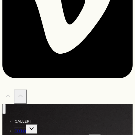
GALLERI
Skift
FOTO
undermenu