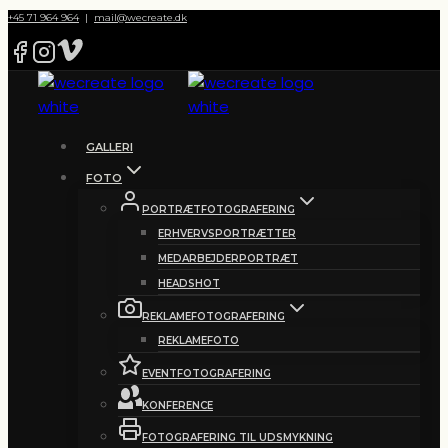
Fortsæt
+45 71 964 964
|
mail@wecreate.dk
til
indhold
GALLERI
FOTO
PORTRÆTFOTOGRAFERING
ERHVERVSPORTRÆTTER
MEDARBEJDERPORTRÆT
HEADSHOT
REKLAMEFOTOGRAFERING
REKLAMEFOTO
EVENTFOTOGRAFERING
KONFERENCE
FOTOGRAFERING TIL UDSMYKNING