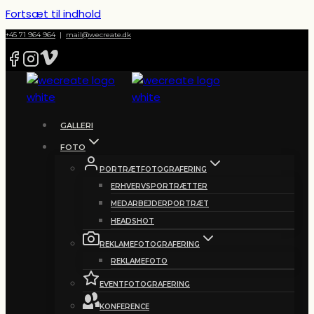
Fortsæt til indhold
+45 71 964 964
|
mail@wecreate.dk
GALLERI
FOTO
PORTRÆTFOTOGRAFERING
ERHVERVSPORTRÆTTER
MEDARBEJDERPORTRÆT
HEADSHOT
REKLAMEFOTOGRAFERING
REKLAMEFOTO
EVENTFOTOGRAFERING
KONFERENCE