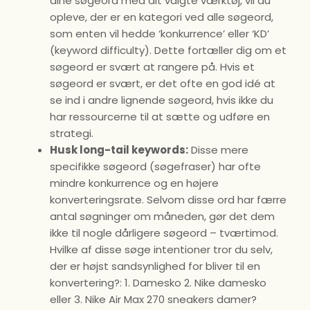
dine søgeord med dit valgte værktøj, vil du
opleve, der er en kategori ved alle søgeord,
som enten vil hedde ‘konkurrence’ eller ‘KD’
(keyword difficulty). Dette fortæller dig om et
søgeord er svært at rangere på. Hvis et
søgeord er svært, er det ofte en god idé at
se ind i andre lignende søgeord, hvis ikke du
har ressourcerne til at sætte og udføre en
strategi.
Husk long-tail keywords:
Disse mere
specifikke søgeord (søgefraser) har ofte
mindre konkurrence og en højere
konverteringsrate. Selvom disse ord har færre
antal søgninger om måneden, gør det dem
ikke til nogle dårligere søgeord – tværtimod.
Hvilke af disse søge intentioner tror du selv,
der er højst sandsynlighed for bliver til en
konvertering?: 1. Damesko 2. Nike damesko
eller 3. Nike Air Max 270 sneakers damer?