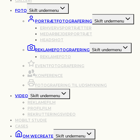
GALLERI
FOTO
Skift undermenu
PORTRÆTFOTOGRAFERING
Skift undermenu
ERHVERVSPORTRÆTTER
MEDARBEJDERPORTRÆT
HEADSHOT
REKLAMEFOTOGRAFERING
Skift undermenu
REKLAMEFOTO
EVENTFOTOGRAFERING
KONFERENCE
FOTOGRAFERING TIL UDSMYKNING
VIDEO
Skift undermenu
REKLAMEFILM
PROFILFILM
REKRUTTERINGSVIDEO
MOBILT STUDIE
CASES
OM WECREATE
Skift undermenu