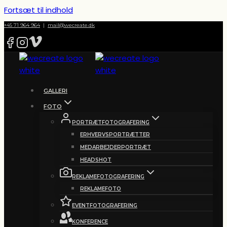
Fortsæt til indhold
+45 71 964 964
|
mail@wecreate.dk
GALLERI
FOTO
PORTRÆTFOTOGRAFERING
ERHVERVSPORTRÆTTER
MEDARBEJDERPORTRÆT
HEADSHOT
REKLAMEFOTOGRAFERING
REKLAMEFOTO
EVENTFOTOGRAFERING
KONFERENCE