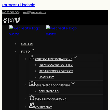
Fortsæt til indhold
+45 71 964 964
|
mail@wecreate.dk
GALLERI
FOTO
PORTRÆTFOTOGRAFERING
ERHVERVSPORTRÆTTER
MEDARBEJDERPORTRÆT
HEADSHOT
REKLAMEFOTOGRAFERING
REKLAMEFOTO
EVENTFOTOGRAFERING
KONFERENCE