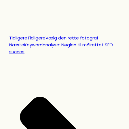
Tidligere
Tidligere
Vælg den rette fotograf
Næste
Keywordanalyse: Nøglen til målrettet SEO
succes