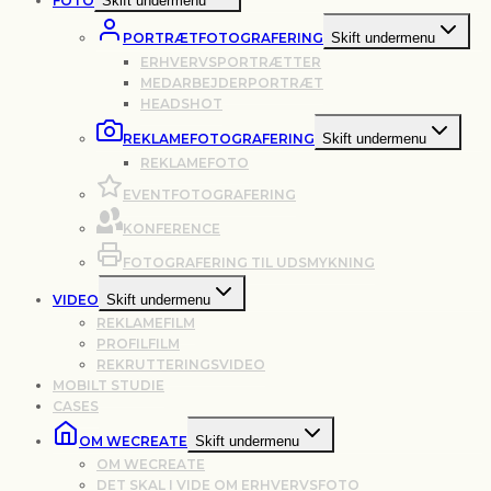
FOTO
Skift undermenu
PORTRÆTFOTOGRAFERING
Skift undermenu
ERHVERVSPORTRÆTTER
MEDARBEJDERPORTRÆT
HEADSHOT
REKLAMEFOTOGRAFERING
Skift undermenu
REKLAMEFOTO
EVENTFOTOGRAFERING
KONFERENCE
FOTOGRAFERING TIL UDSMYKNING
VIDEO
Skift undermenu
REKLAMEFILM
PROFILFILM
REKRUTTERINGSVIDEO
MOBILT STUDIE
CASES
OM WECREATE
Skift undermenu
OM WECREATE
DET SKAL I VIDE OM ERHVERVSFOTO