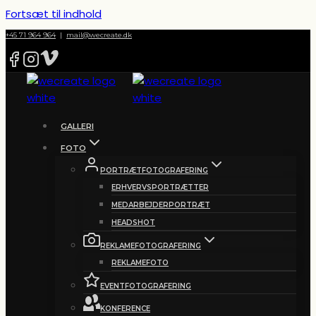
Fortsæt til indhold
+45 71 964 964
|
mail@wecreate.dk
GALLERI
FOTO
PORTRÆTFOTOGRAFERING
ERHVERVSPORTRÆTTER
MEDARBEJDERPORTRÆT
HEADSHOT
REKLAMEFOTOGRAFERING
REKLAMEFOTO
EVENTFOTOGRAFERING
KONFERENCE