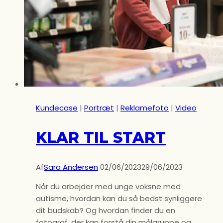
Kundecase
|
Portræt
|
Reklamefoto
|
Video
KLAR TIL START
Af
Sara Andersen
02/06/2023
29/06/2023
Når du arbejder med unge voksne med
autisme, hvordan kan du så bedst synliggøre
dit budskab? Og hvordan finder du en
fotograf, der kan forstå din målgruppe og